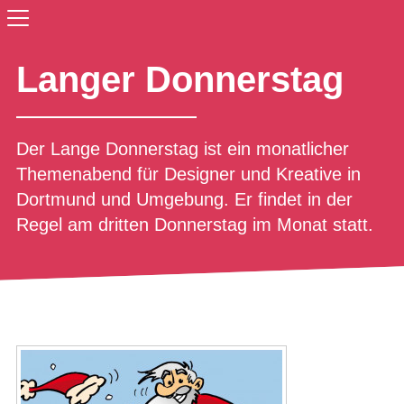
Langer Donnerstag
Der Lange Donnerstag ist ein monatlicher
Themenabend für Designer und Kreative in
Dortmund und Umgebung. Er findet in der
Regel am dritten Donnerstag im Monat statt.