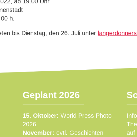
2022, ab 19.00 Uhr
nnenstadt
.00 h.
en bis Dienstag, den 26. Juli unter
langerdonner
Geplant 2026
So
15. Oktober:
World Press Photo
Inf
2026
The
November:
evtl. Geschichten
auf