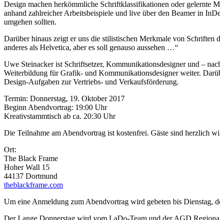
Design machen herkömmliche Schriftklassifikationen oder gelernte Me
anhand zahlreicher Arbeitsbeispiele und live über den Beamer in InD
umgehen sollten.
Darüber hinaus zeigt er uns die stilistischen Merkmale von Schriften
anderes als Helvetica, aber es soll genauso aussehen …“
Uwe Steinacker ist Schriftsetzer, Kommunikationsdesigner und – nac
Weiterbildung für Grafik- und Kommunikationsdesigner weiter. Darüb
Design-Aufgaben zur Vertriebs- und Verkaufsförderung.
Termin: Donnerstag, 19. Oktober 2017
Beginn Abendvortrag: 19:00 Uhr
Kreativstammtisch ab ca. 20:30 Uhr
Die Teilnahme am Abendvortrag ist kostenfrei. Gäste sind herzlich 
Ort:
The Black Frame
Hoher Wall 15
44137 Dortmund
theblackframe.com
Um eine Anmeldung zum Abendvortrag wird gebeten bis Dienstag, d
Der Lange Donnerstag wird vom LaDo-Team und der AGD Regionalg