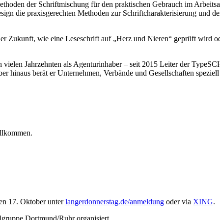
thoden der Schriftmischung für den praktischen Gebrauch im Arbeitsal
esign die praxisgerechten Methoden zur Schriftcharakterisierung und 
 der Zukunft, wie eine Leseschrift auf „Herz und Nieren“ geprüft wird 
h vielen Jahrzehnten als Agenturinhaber – seit 2015 Leiter der TypeS
er hinaus berät er Unternehmen, Verbände und Gesellschaften speziel
willkommen.
en 17. Oktober unter
langerdonnerstag.de/anmeldung
oder via
XING
.
ruppe Dortmund/Ruhr organisiert.